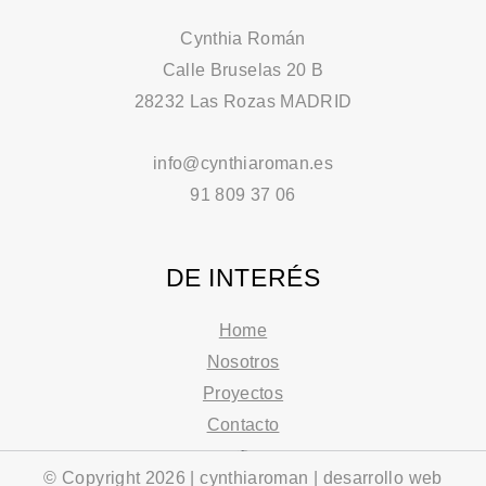
t
k
t
a
e
e
Cynthia Román
g
d
r
Calle Bruselas 20 B
r
i
e
28232 Las Rozas MADRID
a
n
s
m
-
t
info@cynthiaroman.es
i
-
n
p
91 809 37 06
DE INTERÉS
Home
Nosotros
Proyectos
Contacto
© Copyright 2026 | cynthiaroman | desarrollo web