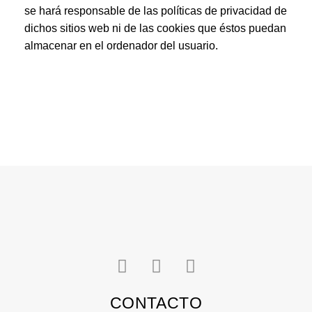
se hará responsable de las políticas de privacidad de
dichos sitios web ni de las cookies que éstos puedan
almacenar en el ordenador del usuario.
I
L
P
n
i
i
s
n
n
CONTACTO