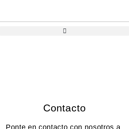
Ir
al
contenido
Contacto
Ponte en contacto con nosotros a