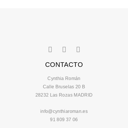
I
L
P
n
i
i
s
n
n
CONTACTO
t
k
t
a
e
e
Cynthia Román
g
d
r
Calle Bruselas 20 B
r
i
e
28232 Las Rozas MADRID
a
n
s
m
-
t
info@cynthiaroman.es
i
-
n
p
91 809 37 06